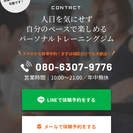
C
O
N
T
A
C
T
人目を気にせず
自分のペースで楽しめる
パーソナルトレーニングジム
スマホから簡単予約！まずは相談だけでも大歓迎！
080-6307-9776
営業時間｜10:00～21:00／年中無休
LINEで体験予約をする
メールで体験予約をする