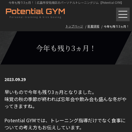
今年も残り3ヵ月！｜広島市安佐南区のパーソナルトレーニングジム【Potential GYM】
パーソナルトレーニング
トップページ
新着情報
今年も残り3ヵ月！
ボクササイズ・キックボクシング
今年も残り3ヵ月！
初回体験の流れ
トレーニング料金
2023.09.29
ギャラリー
早いもので今年も残り3ヵ月となりました。
味覚の秋の季節が終われば忘年会や飲み会も盛んな冬がや
お客様の声
ってきますね。
よくある質問
Potential GYMでは、トレーニング指導だけでなく食事に
トレーニング風景
ついての考え方もお伝えしています。