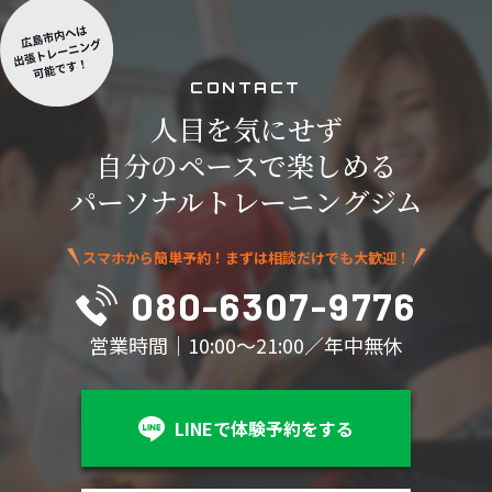
C
O
N
T
A
C
T
人目を気にせず
自分のペースで楽しめる
パーソナルトレーニングジム
スマホから簡単予約！まずは相談だけでも大歓迎！
080-6307-9776
営業時間｜10:00～21:00／年中無休
LINEで体験予約をする