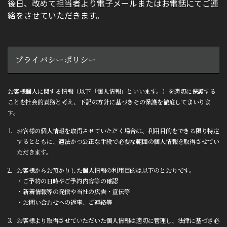
後日、改めて担当者より電子メールまたはお電話にてご連
アクセス
GYM風景
絡をさせていただきます。
お問い合わせ
プライバシーポリシー
お客様個人に関する情報（以下「個人情報」といいます。）を適切に保護する
ことを社会的責務と考え、下記の方針に基づきその保護を徹底してまいりま
す。
お客様の個人情報を取得させていただく場合は、利用目的をできる限り特定
するとともに、適法かつ公正な手段で必要な範囲の個人情報を取得させてい
ただきます。
お客様からお預かりした個人情報の利用目的は以下のとおりです。
ご予約の日時やご予約内容等の確認
新着情報等の発信や当社の広告・宣伝等
お問い合わせへの返事、ご連絡等
お客様より取得させていただいた個人情報は適切に管理し、法律に基づき必