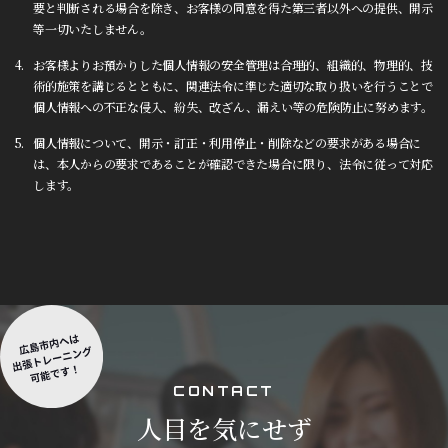
要と判断される場合を除き、お客様の同意を得た第三者以外への提供、開示
等一切いたしません。
お客様よりお預かりした個人情報の安全管理は合理的、組織的、物理的、技
術的施策を講じるとともに、関連法令に準じた適切な取り扱いを行うことで
個人情報への不正な侵入、紛失、改ざん、漏えい等の危険防止に努めます。
個人情報について、開示・訂正・利用停止・削除などの要求がある場合に
は、本人からの要求であることが確認できた場合に限り、法令に従って対応
します。
C
O
N
T
A
C
T
人目を気にせず