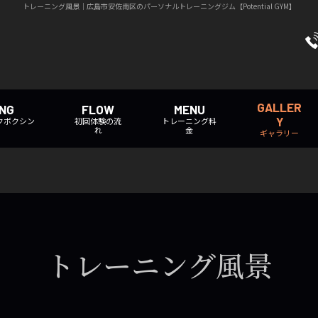
トレーニング風景｜広島市安佐南区のパーソナルトレーニングジム【Potential GYM】
GALLER
ING
FLOW
MENU
Y
クボクシン
初回体験の流
トレーニング料
れ
金
ギャラリー
トレーニング風景
GYM風景
トレーニング風景