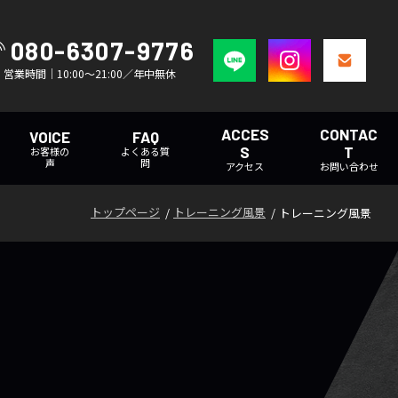
080-6307-9776
営業時間｜10:00～21:00／年中無休
ACCES
CONTAC
VOICE
FAQ
S
T
お客様の
よくある質
声
問
アクセス
お問い合わせ
トップページ
トレーニング風景
トレーニング風景