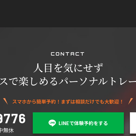
C
O
N
T
A
C
T
人目を気にせず
スで楽しめる
パーソナルトレ
スマホから簡単予約！まずは相談だけでも大歓迎！
9776
LINEで体験予約をする
年中無休